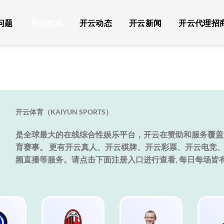
问题
开云游戏
开云动态
开云新闻
开云代理招
开云体育（KAIYUN SPORTS）
是全球最大的在线综合性娱乐平台，开云在赞助和服务覆盖
育赛事。 更有开云真人、开云棋牌、开云彩票、开云电竞
频直播等服务。请点击下面注册入口进行查看, 每日每场皆