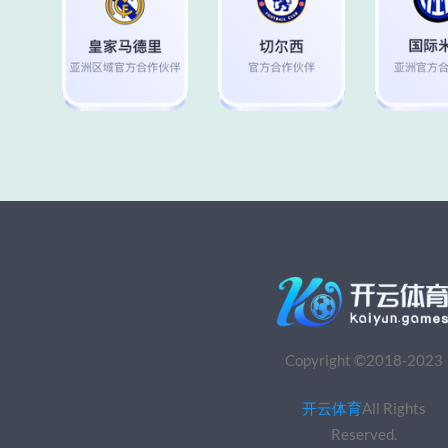
Copyright ©2018-2023
开云体育
All Rights
Reserved.