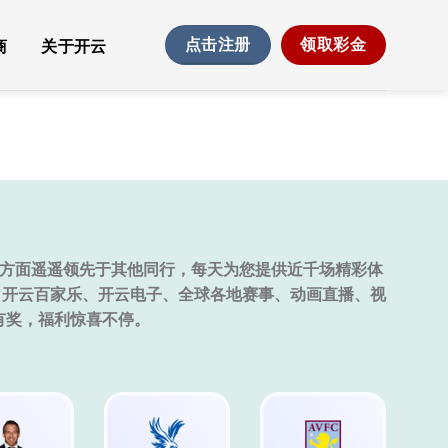
点击注册
领取彩金
商
关于开云
方面遥遥领先于其他同行，每天为您提供近千场精彩体
、开云百家乐、开云电子、全球各地赛事、动画直播、视
有奖，福利惊喜不停。