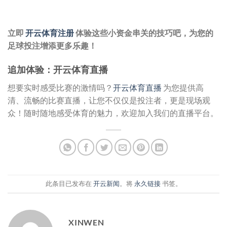
立即
开云体育注册
体验这些小资金串关的技巧吧，为您的
足球投注增添更多乐趣！
追加体验：开云体育直播
想要实时感受比赛的激情吗？
开云体育直播
为您提供高
清、流畅的比赛直播，让您不仅仅是投注者，更是现场观
众！随时随地感受体育的魅力，欢迎加入我们的直播平台。
此条目已发布在
开云新闻
。将
永久链接
书签。
XINWEN