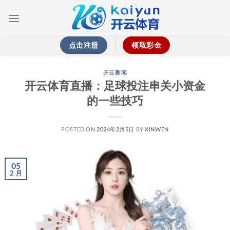
跳
到
内
容
点击注册
领取彩金
开云新闻
开云体育直播：足球投注串关小资金
的一些技巧
POSTED ON
2024年2月5日
BY
XINWEN
05
2 月