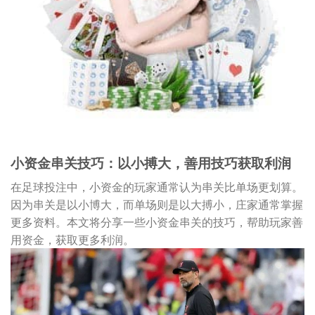
小资金串关技巧：以小搏大，善用技巧获取利润
在足球投注中，小资金的玩家通常认为串关比单场更划算。
因为串关是以小博大，而单场则是以大搏小，庄家通常掌握
更多资料。本文将分享一些小资金串关的技巧，帮助玩家善
用资金，获取更多利润。