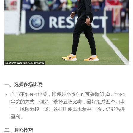
一、选择多场比赛
全串不如N-1串关，即便是小资金也可采取组成N个N-1
串关的方式。例如，选择五场比赛，最好组成五个四串
一，以防漏掉一场。这样即便出现漏中一场，仍能保持
盈利。
二、胆拖技巧