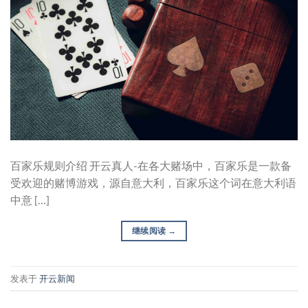
百家乐规则介绍 开云真人-在各大赌场中，百家乐是一款备
受欢迎的赌博游戏，源自意大利，百家乐这个词在意大利语
中意 […]
继续阅读
→
发表于
开云新闻