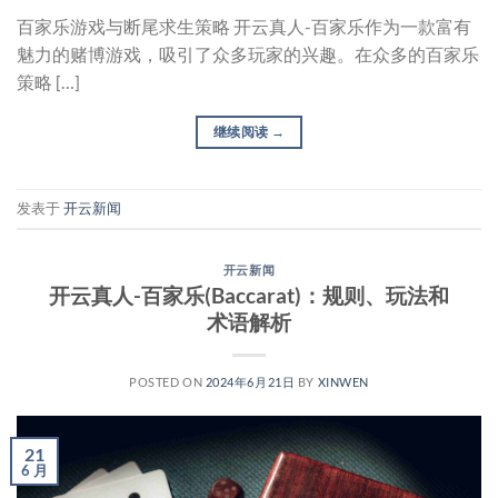
百家乐游戏与断尾求生策略 开云真人-百家乐作为一款富有
魅力的赌博游戏，吸引了众多玩家的兴趣。在众多的百家乐
策略 […]
继续阅读
→
发表于
开云新闻
开云新闻
开云真人-百家乐(Baccarat)：规则、玩法和
术语解析
POSTED ON
2024年6月21日
BY
XINWEN
21
6 月