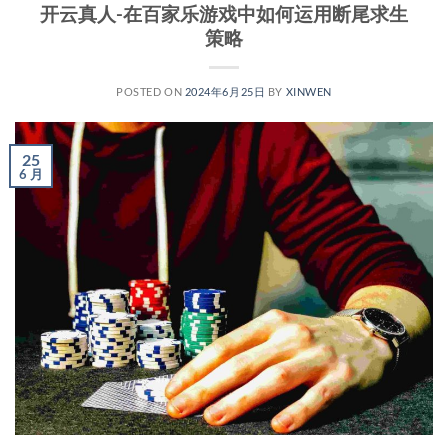
开云真人-在百家乐游戏中如何运用断尾求生
策略
POSTED ON
2024年6月25日
BY
XINWEN
25
6 月