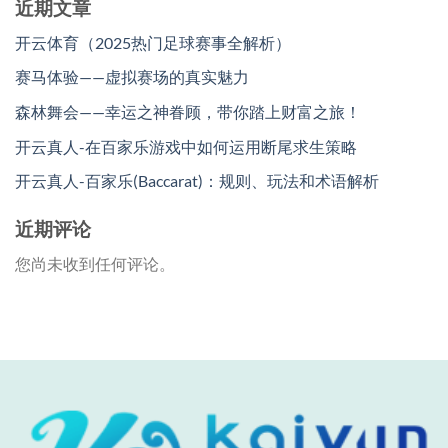
近期文章
开云体育（2025热门足球赛事全解析）
赛马体验——虚拟赛场的真实魅力
森林舞会——幸运之神眷顾，带你踏上财富之旅！
开云真人-在百家乐游戏中如何运用断尾求生策略
开云真人-百家乐(Baccarat)：规则、玩法和术语解析
近期评论
您尚未收到任何评论。