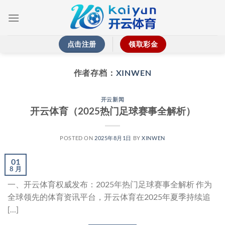
跳
到
内
容
点击注册
领取彩金
作者存档：
XINWEN
开云新闻
开云体育（2025热门足球赛事全解析）
POSTED ON
2025年8月1日
BY
XINWEN
01
8 月
一、开云体育权威发布：2025年热门足球赛事全解析 作为
全球领先的体育资讯平台，开云体育在2025年夏季持续追
[…]