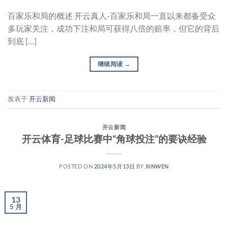
百家乐和局的概述 开云真人-百家乐和局一直以来都备受众
多玩家关注，成功下注和局可获得八倍的赔率，但它的背后
到底 […]
继续阅读
→
发表于
开云新闻
开云新闻
开云体育-足球比赛中“角球投注”的要诀经验
POSTED ON
2024年5月13日
BY
XINWEN
13
5 月