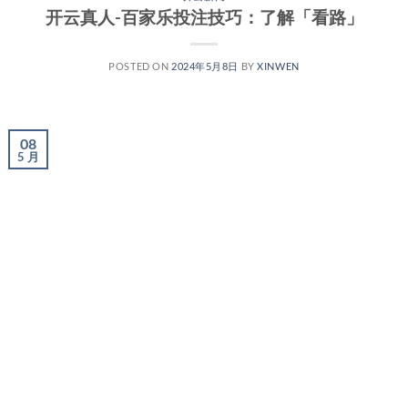
开云真人-百家乐投注技巧：了解「看路」
POSTED ON
2024年5月8日
BY
XINWEN
08
5 月