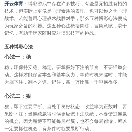
开云体育
：博彩游戏中存在许多技巧，有些是无招胜有招的
技术，但实际上更像是心理素质的表现，也可以称之为心理
战术。若能善用心理战术战胜对手，那么五种博彩心法便成
为玩家必备的利器。这五种心法概括简练，言简意赅，易于
记忆，有助于玩家随时应对博彩技巧的挑战。
五种博彩心法
心法一：稳
稳，即保持安稳、稳定。要掌握好下注的节奏，不要轻举妄
动。这样才能保留本金和基本实力，等待时机来临时，才能
大胆下注，翻本之道。记住，赢一万比赢一千容易得多。
心法二：狠
狠，即下注要果断。当处于良好状态、收益率为正数时，要
果断下注；当连续赢得时候更应该下注决绝，不要错过连赢
的机会。因为赌博不可能每局都赢，也不会每局都输，所以
一定要抓住机会，有条件时就要果断行动。