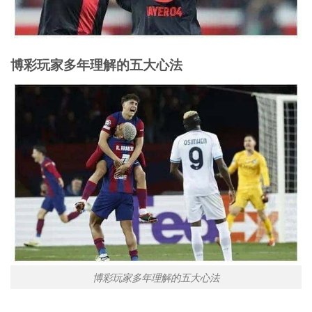
博彩玩家多年理解的五大心法
博彩玩家多年理解的五大心法