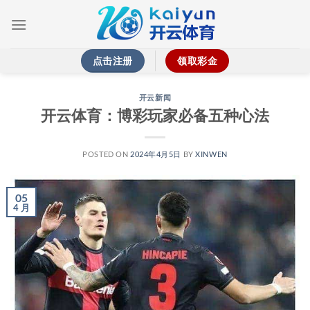
跳
到
内
容
点击注册
领取彩金
开云新闻
开云体育：博彩玩家必备五种心法
POSTED ON
2024年4月5日
BY
XINWEN
05
4 月