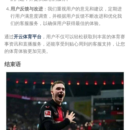
用户反馈与改进
：我们重视用户的意见和建议，定期进
行用户满意度调查，并根据用户反馈不断改进和优化我
们的客服服务，以确保用户获得最佳的体验。
通过
开云体育平台
，用户不仅可以轻松获取到丰富的体育赛
事资讯和直播服务，还能享受到贴心周到的客服支持，让您
的体育体验更加完美。
结束语