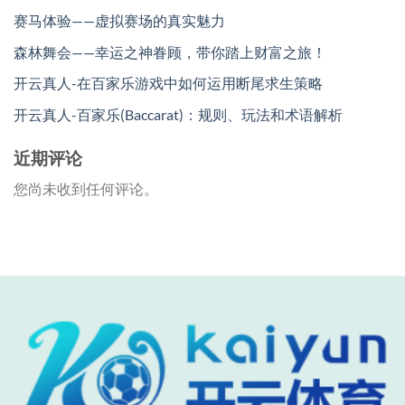
赛马体验——虚拟赛场的真实魅力
森林舞会——幸运之神眷顾，带你踏上财富之旅！
开云真人-在百家乐游戏中如何运用断尾求生策略
开云真人-百家乐(Baccarat)：规则、玩法和术语解析
近期评论
您尚未收到任何评论。