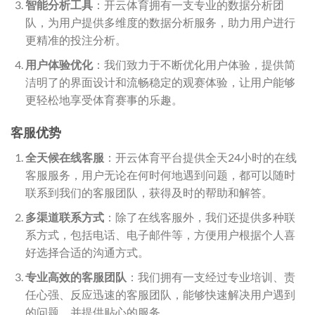
智能分析工具
：开云体育拥有一支专业的数据分析团
队，为用户提供多维度的数据分析服务，助力用户进行
更精准的投注分析。
用户体验优化
：我们致力于不断优化用户体验，提供简
洁明了的界面设计和流畅稳定的观赛体验，让用户能够
更轻松地享受体育赛事的乐趣。
客服优势
全天候在线客服
：开云体育平台提供全天24小时的在线
客服服务，用户无论在何时何地遇到问题，都可以随时
联系到我们的客服团队，获得及时的帮助和解答。
多渠道联系方式
：除了在线客服外，我们还提供多种联
系方式，包括电话、电子邮件等，方便用户根据个人喜
好选择合适的沟通方式。
专业高效的客服团队
：我们拥有一支经过专业培训、责
任心强、反应迅速的客服团队，能够快速解决用户遇到
的问题，并提供贴心的服务。